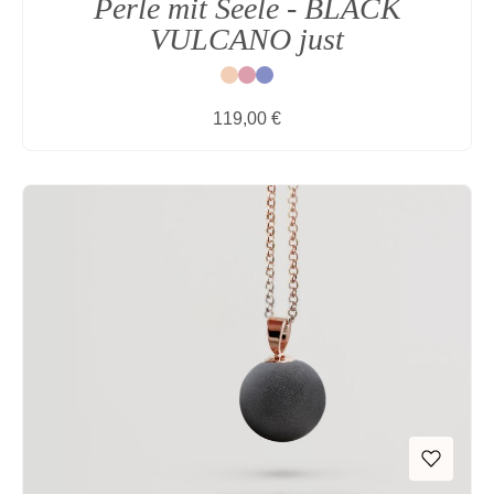
Perle mit Seele - BLACK
VULCANO just
Natur
Rot
Blau
Regulärer Preis:
119,00 €