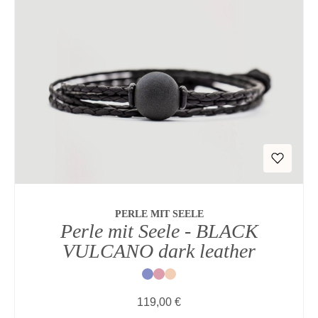
PERLE MIT SEELE
Perle mit Seele - BLACK
VULCANO dark leather
Blau
Rot
Natur
Regulärer Preis:
119,00 €