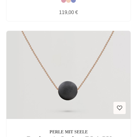
Rot
Natur
Blau
Regulärer Preis:
119,00 €
PERLE MIT SEELE