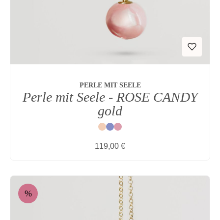
PERLE MIT SEELE
Perle mit Seele - ROSE CANDY
gold
Natur
Blau
Rot
Regulärer Preis:
119,00 €
%
Rabatt