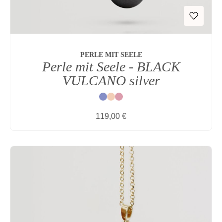
PERLE MIT SEELE
Perle mit Seele - BLACK
VULCANO silver
Blau
Natur
Rot
Regulärer Preis:
119,00 €