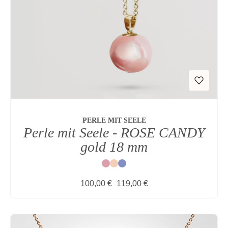
PERLE MIT SEELE
Perle mit Seele - ROSE CANDY
gold 18 mm
Rot
Natur
Blau
Verkaufspreis:
Regulärer Preis:
100,00 €
119,00 €