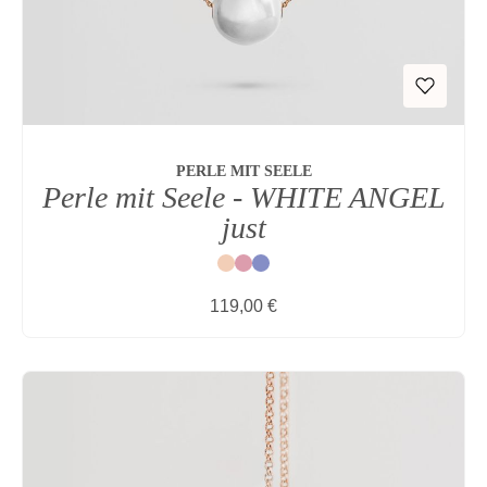
PERLE MIT SEELE
Perle mit Seele - WHITE ANGEL
just
Natur
Rot
Blau
Regulärer Preis:
119,00 €