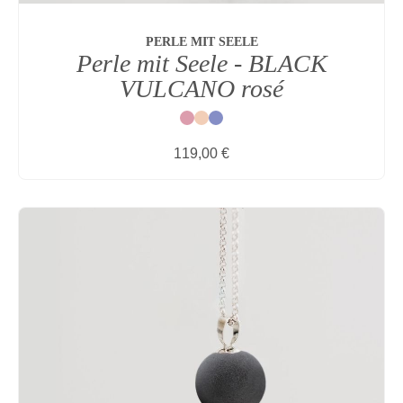
PERLE MIT SEELE
Perle mit Seele - BLACK
VULCANO rosé
Rot
Natur
Blau
Regulärer Preis:
119,00 €