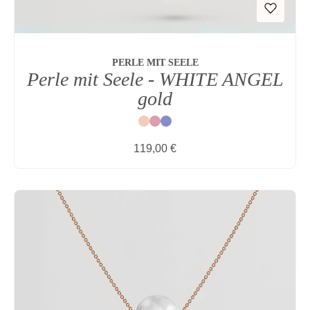
PERLE MIT SEELE
Perle mit Seele - WHITE ANGEL
gold
Natur
Rot
Blau
Regulärer Preis:
119,00 €