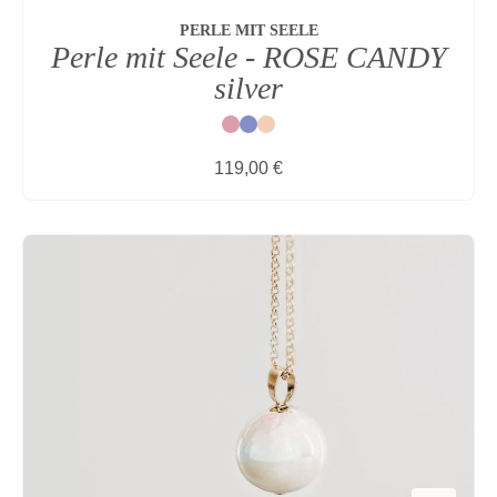
PERLE MIT SEELE
Perle mit Seele - ROSE CANDY
silver
Rot
Blau
Natur
Regulärer Preis:
119,00 €