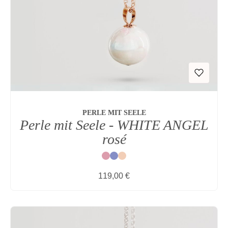
PERLE MIT SEELE
Perle mit Seele - WHITE ANGEL
rosé
Rot
Blau
Natur
Regulärer Preis:
119,00 €