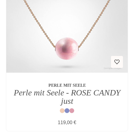
PERLE MIT SEELE
Perle mit Seele - ROSE CANDY
just
Natur
Blau
Rot
Regulärer Preis:
119,00 €