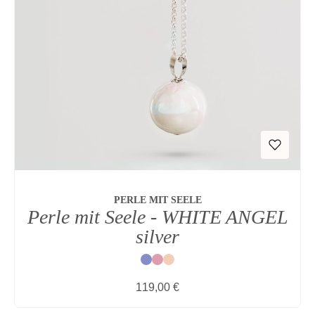
PERLE MIT SEELE
Perle mit Seele - WHITE ANGEL
silver
Blau
Rot
Natur
Regulärer Preis:
119,00 €