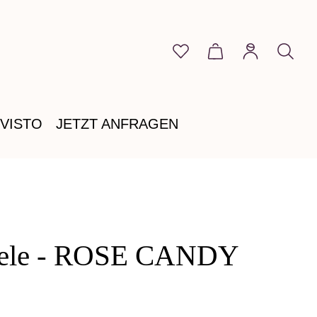
Du hast 0 Produkte auf 
Warenkorb enthält
VISTO
JETZT ANFRAGEN
Seele - ROSE CANDY