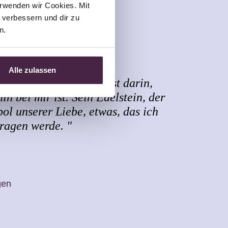
rwenden wir Cookies. Mit 
verbessern und dir zu 
n.
bscher
Alle zulassen
Zeit, aber ich fand Trost darin,
in bei mir ist. Sein Edelstein, der
bol unserer Liebe, etwas, das ich
tragen werde. "
gen