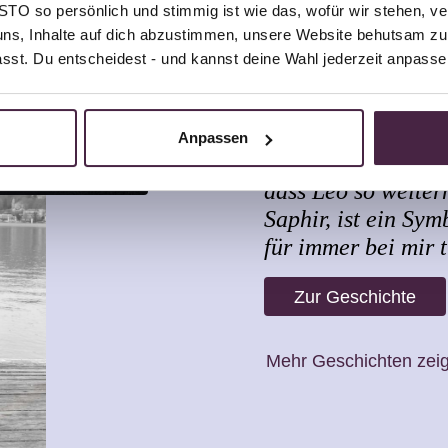
O so persönlich und stimmig ist wie das, wofür wir stehen, ve
uns, Inhalte auf dich abzustimmen, unsere Website behutsam zu 
passt. Du entscheidest - und kannst deine Wahl jederzeit anpasse
Claudia Lie
Anpassen
"Es war eine harte 
dass Leo so weiterh
Saphir, ist ein Sym
für immer bei mir 
Zur Geschichte
Mehr Geschichten zei