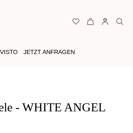
Du hast 0 Produkte auf 
Warenkorb enthält
VISTO
JETZT ANFRAGEN
Seele - WHITE ANGEL