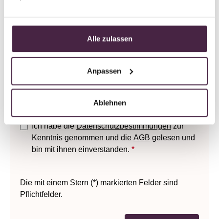
Alle zulassen
Anpassen
Diese Seite ist durch reCAPTCHA geschützt und
es gelten die
Datenschutzrichtlinie
und
Nutzungsbedingungen
.
Ablehnen
Datenschutz
Ich habe die
Datenschutzbestimmungen
zur
Kenntnis genommen und die
AGB
gelesen und
bin mit ihnen einverstanden.
*
Die mit einem Stern (*) markierten Felder sind
Pflichtfelder.