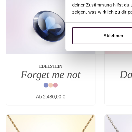
deiner Zustimmung hilfst du 
zeigen, was wirklich zu dir 
Ablehnen
EDELSTEIN
Forget me not
Da
Blau
Natur
Rot
Regulärer Preis:
Ab
2.480,00 €