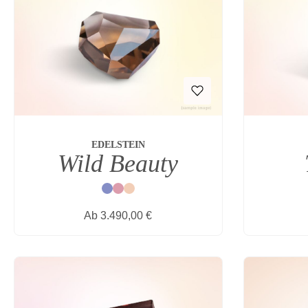
EDELSTEIN
Wild Beauty
Blau
Rot
Natur
Regulärer Preis:
Ab
3.490,00 €