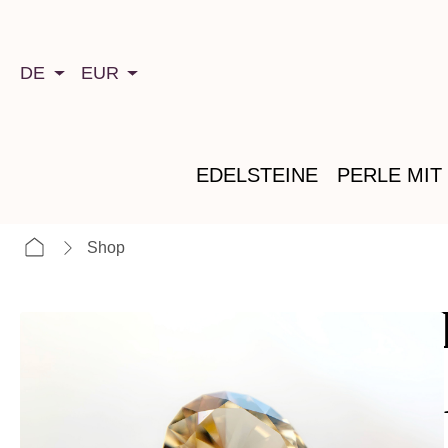
springen
Zur Hauptnavigation springen
DE
EUR
EDELSTEINE
PERLE MIT
Shop
im