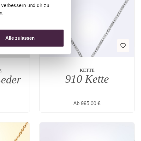
verbessern und dir zu 
n.
Alle zulassen
KETTE
E
910 Kette
Leder
reis:
Regulärer Preis:
Ab
995,00 €