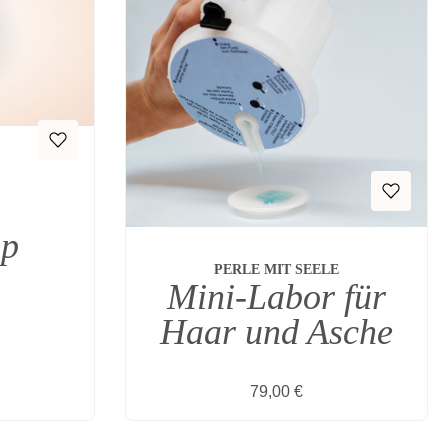
op
PERLE MIT SEELE
Mini-Labor für
Haar und Asche
s:
Regulärer Preis:
79,00 €