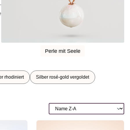
Tieres ein persönliches Andenken.
e mit Seele zum Selbstgestalten.
Perle mit Seele
Perle mit Seele
er rhodiniert
Silber rosé-gold vergoldet