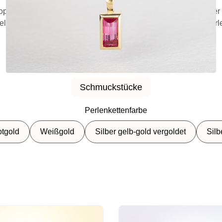
op entsteht aus den Elementen eines geliebten Menschen oder 
elstein, den Edelstein im Schmuckstück gefasst – oder die Perl
Darunter findest Du alle Produkte im Überblick:
Schmuckstücke
Schmuckstücke
Perlenkettenfarbe
tgold
Weißgold
Silber gelb-gold vergoldet
Silb