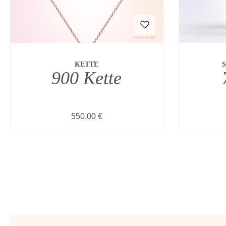
KETTE
900 Kette
Regulärer Preis:
550,00 €