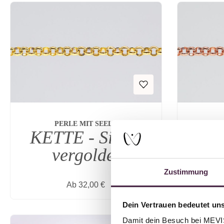
PERLE MIT SEELE
KETTE - Silber
KET
vergoldet
ros
Zustimmung
Regulärer Preis:
Ab
32,00 €
Dein Vertrauen bedeutet uns
Damit dein Besuch bei MEVIST