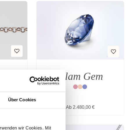
Glam Gem
E
lber
Rot
Natur
Blau
Über Cookies
is:
Regulärer Preis:
Ab
2.480,00 €
rwenden wir Cookies. Mit 