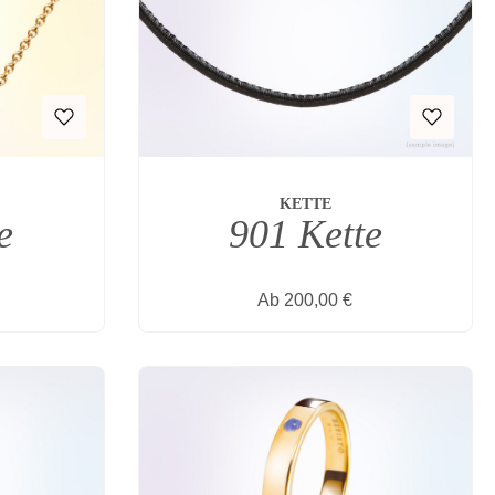
KETTE
901 Kette
e
eis:
Regulärer Preis:
Ab
200,00 €