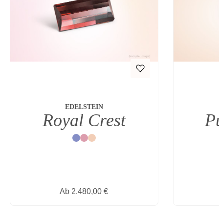
EDELSTEIN
Royal Crest
P
Blau
Rot
Natur
Regulärer Preis:
Ab
2.480,00 €