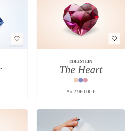
EDELSTEIN
r
The Heart
Natur
Blau
Rot
s:
Regulärer Preis:
Ab
2.960,00 €