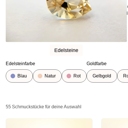
Im offiziellen MEVISTO Online-Sh
Dafür gibt es drei Wege: den Ed
Edelsteine
Edelsteine
Edelsteinfarbe
Goldfarbe
Blau
Natur
Rot
Gelbgold
Ro
55 Schmuckstücke für deine Auswahl