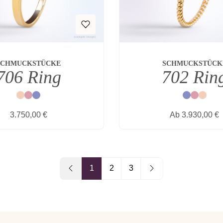
SCHMUCKSTÜCKE
SCHMUCKSTÜCK
706 Ring
702 Rin
Natur
Rot
Blau
Blau
Rot
Natur
Regulärer Preis:
Regulärer Prei
3.750,00 €
Ab
3.930,00 €
1
2
3
Seite
Seite
Seite