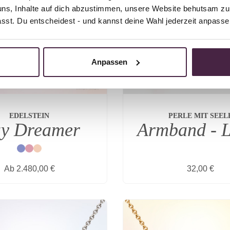
uns, Inhalte auf dich abzustimmen, unsere Website behutsam zu 
passt. Du entscheidest - und kannst deine Wahl jederzeit anpasse
Anpassen
EDELSTEIN
PERLE MIT SEEL
y Dreamer
Armband - 
Blau
Rot
Natur
Regulärer Preis:
Regulärer P
Ab
2.480,00 €
32,00 €