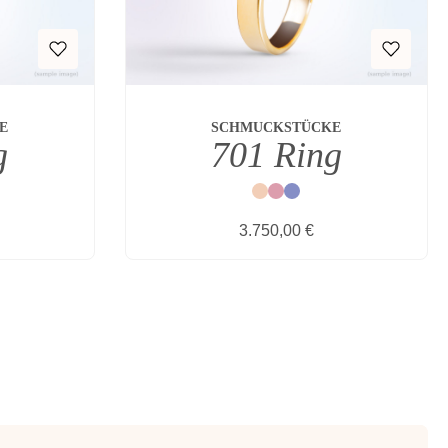
E
SCHMUCKSTÜCKE
g
701 Ring
Natur
Rot
Blau
s:
Regulärer Preis:
3.750,00 €