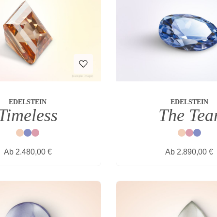
EDELSTEIN
EDELSTEIN
Timeless
The Tea
Natur
Blau
Rot
Natur
Rot
Blau
Regulärer Preis:
Regulärer Prei
Ab
2.480,00 €
Ab
2.890,00 €