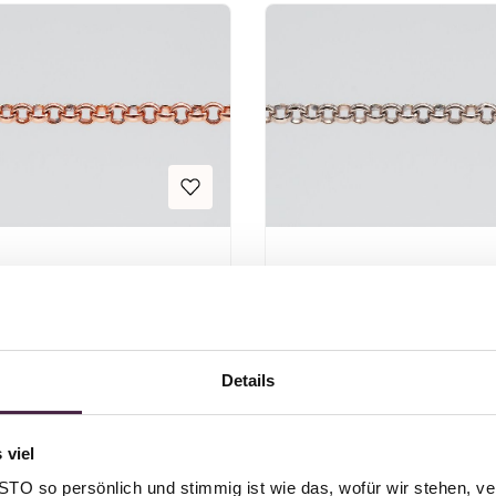
PERLE MIT SEELE
PERLE MIT SEEL
TE - Silber
KETTE - Si
é vergoldet
Details
Regulärer Preis:
Regulärer Pre
Ab
32,00 €
Ab
32,00 €
 viel
O so persönlich und stimmig ist wie das, wofür wir stehen, ve