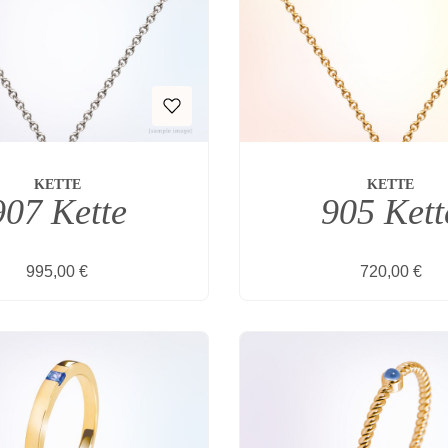
KETTE
KETTE
907 Kette
905 Kett
Regulärer Preis:
Regulärer Pr
995,00 €
720,00 €