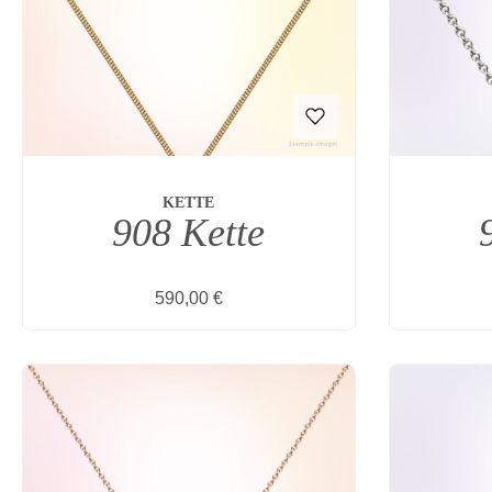
KETTE
908 Kette
Regulärer Preis:
590,00 €