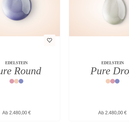
EDELSTEIN
EDELSTEIN
ure Round
Pure Dr
Rot
Natur
Blau
Natur
Rot
Blau
Regulärer Preis:
Regulärer Prei
Ab
2.480,00 €
Ab
2.480,00 €