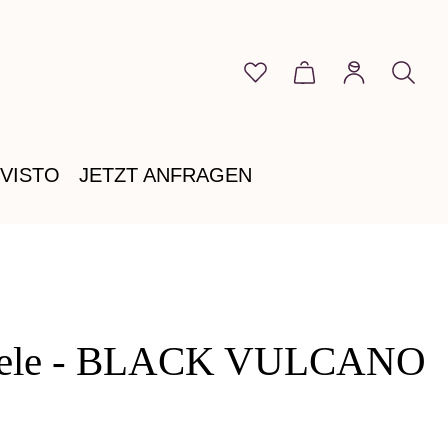
Du hast 0 Produkte auf 
Warenkorb enthält
VISTO
JETZT ANFRAGEN
Seele - BLACK VULCANO