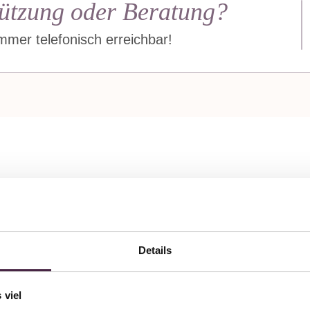
ützung oder Beratung?
mer telefonisch erreichbar!
In 8 Wochen zum
rinnerungsstück mit Edelste
Details
 viel