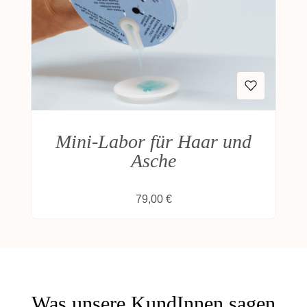
Mini-Labor für Haar und
Asche
Regulärer Preis:
79,00 €
Was unsere KundInnen sagen