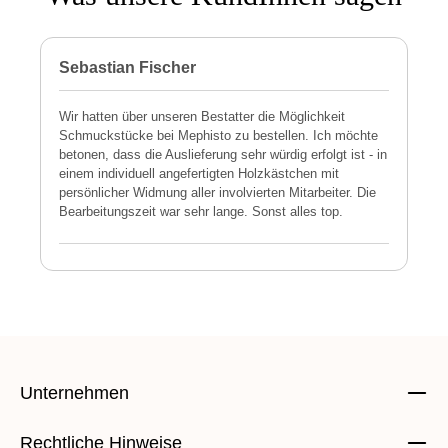
Sebastian Fischer
P
Wir hatten über unseren Bestatter die Möglichkeit
M
Schmuckstücke bei Mephisto zu bestellen. Ich möchte
h
betonen, dass die Auslieferung sehr würdig erfolgt ist - in
s
einem individuell angefertigten Holzkästchen mit
a
persönlicher Widmung aller involvierten Mitarbeiter. Die
E
Bearbeitungszeit war sehr lange. Sonst alles top.
s
Unternehmen
Rechtliche Hinweise