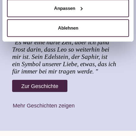
Anpassen
Claudia Liebscher
Ablehnen
"Es war eine harte Zeit, aber ich fand
Trost darin, dass Leo so weiterhin bei
mir ist. Sein Edelstein, der Saphir, ist
ein Symbol unserer Liebe, etwas, das ich
für immer bei mir tragen werde. "
Zur Geschichte
Mehr Geschichten zeigen