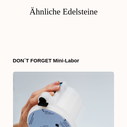
Ähnliche Edelsteine
Produktgalerie überspringen
DON´T FORGET Mini-Labor