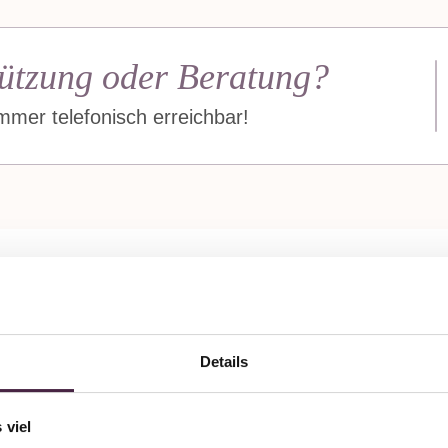
ützung oder Beratung?
mer telefonisch erreichbar!
In 8 Wochen zum
Details
rinnerungsstück mit Edelste
 viel