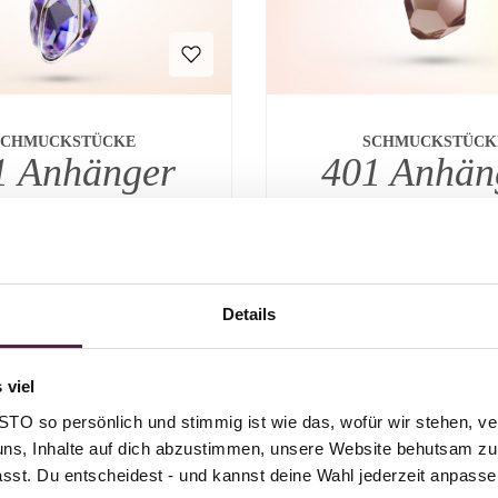
SCHMUCKSTÜCKE
SCHMUCKSTÜCK
1 Anhänger
401 Anhän
Blau
Natur
Rot
Rot
Natur
Blau
Regulärer Preis:
Regulärer Prei
Ab
4.040,00 €
Ab
3.980,00 €
Details
 viel
O so persönlich und stimmig ist wie das, wofür wir stehen, ve
uns, Inhalte auf dich abzustimmen, unsere Website behutsam zu 
passt. Du entscheidest - und kannst deine Wahl jederzeit anpasse