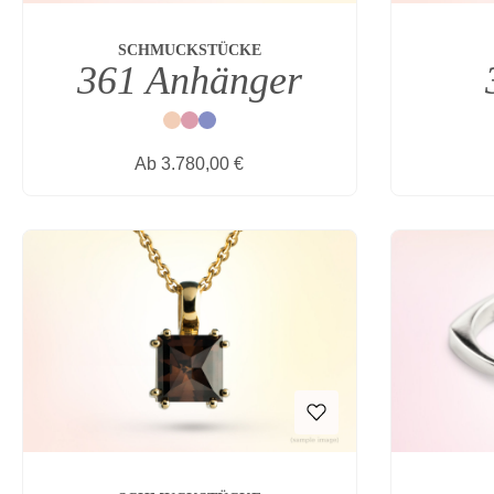
SCHMUCKSTÜCKE
361 Anhänger
Natur
Rot
Blau
Regulärer Preis:
Ab
3.780,00 €