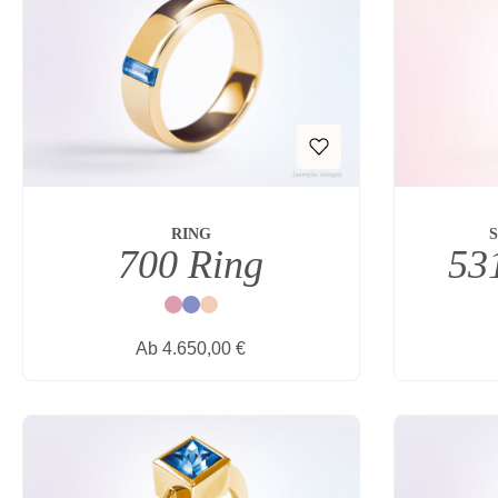
RING
700 Ring
53
Rot
Blau
Natur
Regulärer Preis:
Ab
4.650,00 €