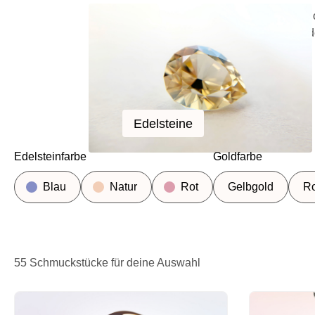
Im offiziellen MEVISTO Online-Sh
Dafür gibt es drei Wege: den Ed
Edelsteine
Edelsteine
Edelsteinfarbe
Goldfarbe
Blau
Natur
Rot
Gelbgold
Ro
55 Schmuckstücke für deine Auswahl