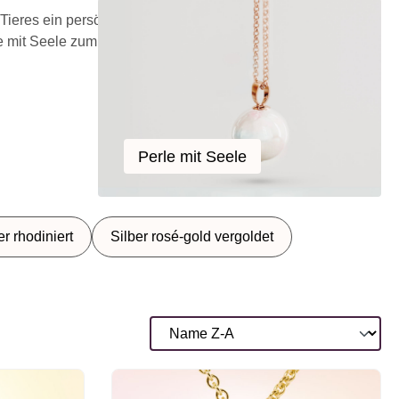
Tieres ein persönliches Andenken.
e mit Seele zum Selbstgestalten.
Perle mit Seele
Perle mit Seele
er rhodiniert
Silber rosé-gold vergoldet