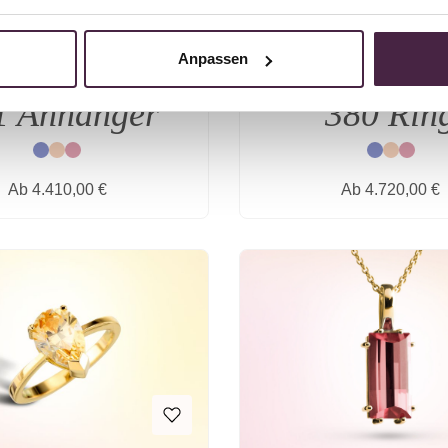
Anpassen
SCHMUCKSTÜCKE
RING
1 Anhänger
380 Rin
Blau
Natur
Rot
Blau
Natur
Rot
Regulärer Preis:
Regulärer Prei
Ab
4.410,00 €
Ab
4.720,00 €