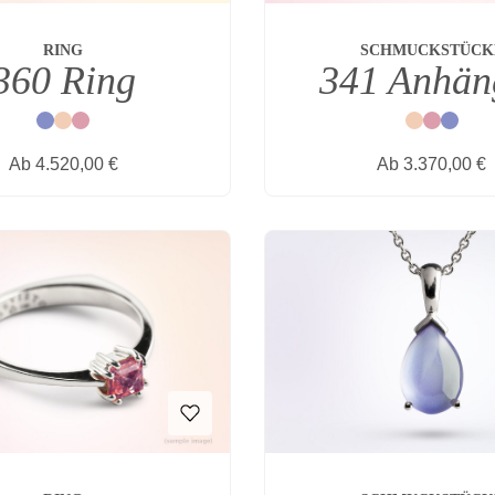
RING
SCHMUCKSTÜCK
360 Ring
341 Anhän
Blau
Natur
Rot
Natur
Rot
Blau
Regulärer Preis:
Regulärer Prei
Ab
4.520,00 €
Ab
3.370,00 €