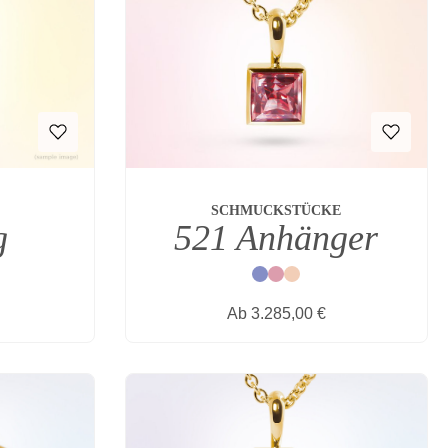
SCHMUCKSTÜCKE
521 Anhänger
g
Blau
Rot
Natur
s:
Regulärer Preis:
Ab
3.285,00 €