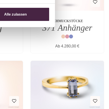
Alle zulassen
SCHMUCKSTÜCKE
g
371 Anhänger
Natur
Rot
Blau
s:
Regulärer Preis:
Ab
4.280,00 €