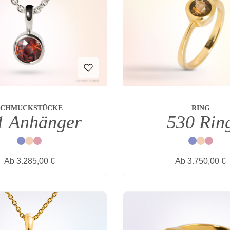
SCHMUCKSTÜCKE
RING
1 Anhänger
530 Rin
Blau
Natur
Rot
Blau
Natur
Rot
Regulärer Preis:
Regulärer Prei
Ab
3.285,00 €
Ab
3.750,00 €