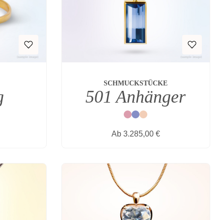
SCHMUCKSTÜCKE
g
501 Anhänger
Rot
Blau
Natur
s:
Regulärer Preis:
Ab
3.285,00 €