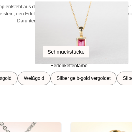
op entsteht aus den Elementen eines geliebten Menschen oder 
elstein, den Edelstein im Schmuckstück gefasst – oder die Perl
Darunter findest Du alle Produkte im Überblick:
Schmuckstücke
Schmuckstücke
Perlenkettenfarbe
tgold
Weißgold
Silber gelb-gold vergoldet
Silb