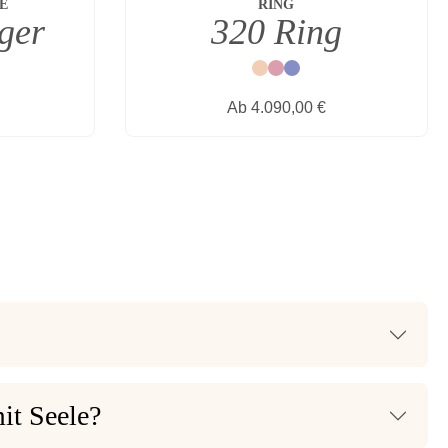
E
RING
ger
320 Ring
Natur
Rot
Blau
s:
Regulärer Preis:
Ab
4.090,00 €
it Seele?