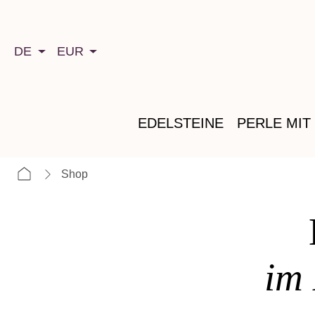
springen
Zur Hauptnavigation springen
DE
EUR
EDELSTEINE
PERLE MIT
Shop
im