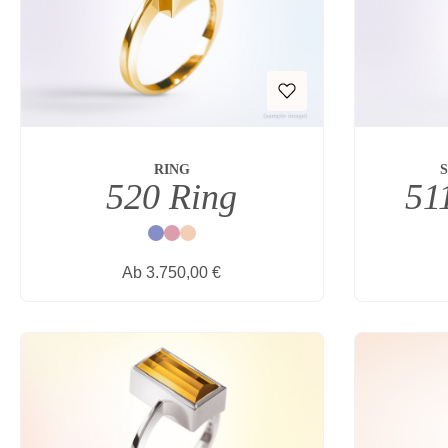
RING
520 Ring
51
Blau
Rot
Natur
Regulärer Preis:
Ab
3.750,00 €