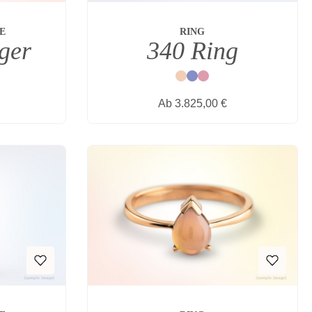
E
RING
ger
340 Ring
Natur
Blau
Rot
s:
Regulärer Preis:
Ab
3.825,00 €