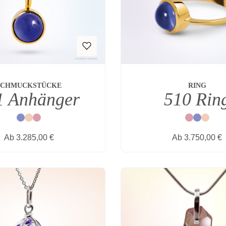
SCHMUCKSTÜCKE
RING
1 Anhänger
510 Rin
Blau
Natur
Rot
Rot
Blau
Natur
Regulärer Preis:
Regulärer Prei
Ab
3.285,00 €
Ab
3.750,00 €