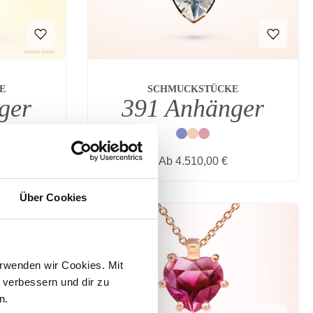
SCHMUCKSTÜCKE
E
391 Anhänger
ger
Blau
Natur
Rot
s:
Regulärer Preis:
Ab
4.510,00 €
Über Cookies
rwenden wir Cookies. Mit 
verbessern und dir zu 
n.