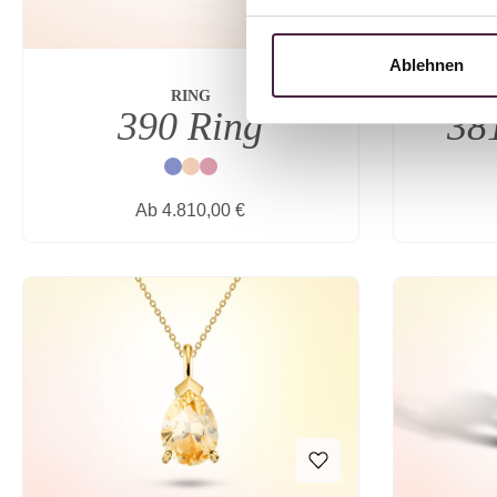
Ablehnen
RING
390 Ring
38
Blau
Natur
Rot
Regulärer Preis:
Ab
4.810,00 €