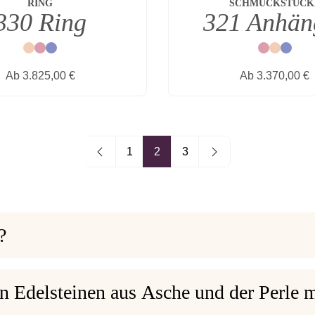
RING
SCHMUCKSTÜCK
330 Ring
321 Anhän
Natur
Rot
Blau
Rot
Natur
Blau
Regulärer Preis:
Regulärer Prei
Ab
3.825,00 €
Ab
3.370,00 €
1
2
3
Seite
Seite
Seite
?
n Edelsteinen aus Asche und der Perle m