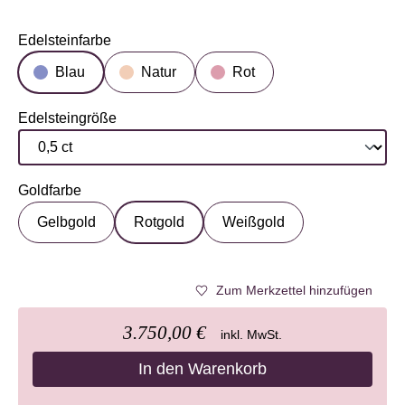
Edelsteinfarbe
auswählen
Blau
Natur
Rot
Edelsteingröße
auswählen
Goldfarbe
auswählen
Gelbgold
Rotgold
Weißgold
Zum Merkzettel hinzufügen
3.750,00 €
inkl. MwSt.
In den Warenkorb