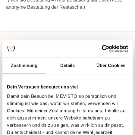
anonyme Bestattung der Restasche.)
Zustimmung
Details
Über Cookies
Du brauchst Unterstützung
oder Beratung?
Dein Vertrauen bedeutet uns viel
Damit dein Besuch bei MEVISTO so persönlich und 
Wir sind auch an Wochenenden immer
stimmig ist wie das, wofür wir stehen, verwenden wir 
telefonisch erreichbar!
Cookies. Mit deiner Zustimmung hilfst du uns, Inhalte auf 
dich abzustimmen, unsere Website behutsam zu 
+43 7619 22 122 - 160
verbessern und dir zu zeigen, was wirklich zu dir passt. 
stones@mevisto.com
Du entscheidest - und kannst deine Wahl jederzeit 