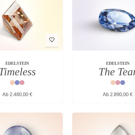
EDELSTEIN
EDELSTEIN
Timeless
The Tea
Natur
Blau
Rot
Natur
Rot
Blau
Regulärer Preis:
Regulärer Prei
Ab
2.480,00 €
Ab
2.890,00 €