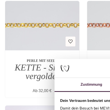
PERLE MIT SEELE
KETTE - Silber
KET
vergoldet
ros
Zustimmung
Regulärer Preis:
Ab
32,00 €
Dein Vertrauen bedeutet uns
Damit dein Besuch bei MEVIST