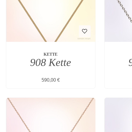
KETTE
908 Kette
Regulärer Preis:
590,00 €