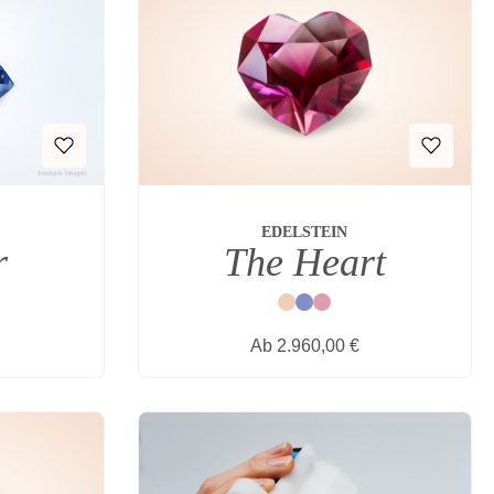
EDELSTEIN
r
The Heart
Natur
Blau
Rot
s:
Regulärer Preis:
Ab
2.960,00 €