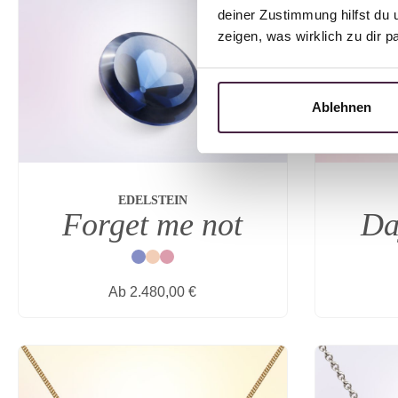
deiner Zustimmung hilfst du 
zeigen, was wirklich zu dir 
Ablehnen
EDELSTEIN
Forget me not
Da
Blau
Natur
Rot
Regulärer Preis:
Ab
2.480,00 €