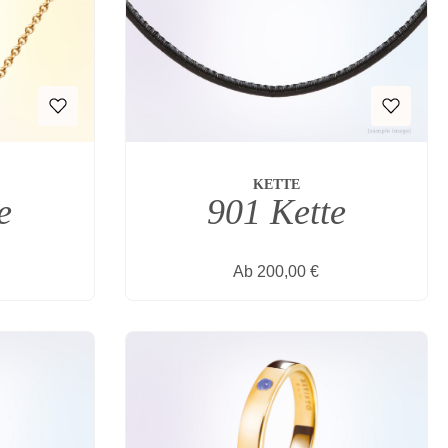
KETTE
901 Kette
e
eis:
Regulärer Preis:
Ab
200,00 €