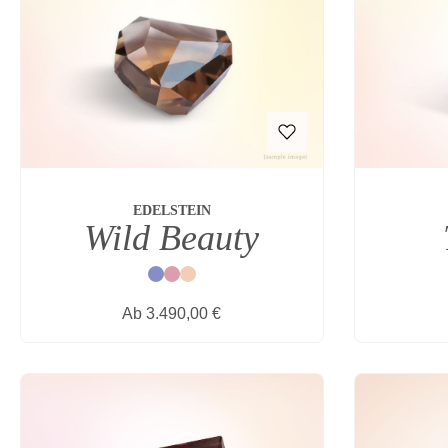
EDELSTEIN
Wild Beauty
Blau
Rot
Natur
Regulärer Preis:
Ab
3.490,00 €