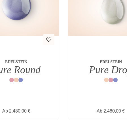
EDELSTEIN
EDELSTEIN
ure Round
Pure Dr
Rot
Natur
Blau
Natur
Rot
Blau
Regulärer Preis:
Regulärer Prei
Ab
2.480,00 €
Ab
2.480,00 €