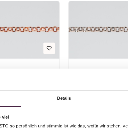
PERLE MIT SEELE
PERLE MIT SEEL
TE - Silber
KETTE - Si
é vergoldet
Details
Regulärer Preis:
Regulärer Pre
Ab
32,00 €
Ab
32,00 €
 viel
O so persönlich und stimmig ist wie das, wofür wir stehen, ve