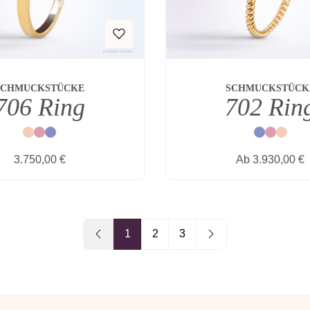
SCHMUCKSTÜCKE
SCHMUCKSTÜCK
706 Ring
702 Rin
Natur
Rot
Blau
Blau
Rot
Natur
Regulärer Preis:
Regulärer Prei
3.750,00 €
Ab
3.930,00 €
1
2
3
Seite
Seite
Seite