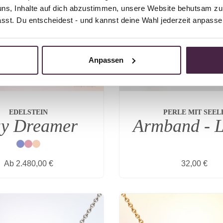
uns, Inhalte auf dich abzustimmen, unsere Website behutsam zu 
passt. Du entscheidest - und kannst deine Wahl jederzeit anpasse
Anpassen
EDELSTEIN
PERLE MIT SEEL
y Dreamer
Armband - 
Blau
Rot
Natur
Regulärer Preis:
Regulärer P
Ab
2.480,00 €
32,00 €