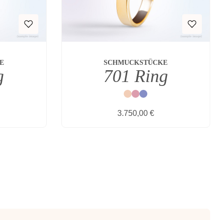
E
SCHMUCKSTÜCKE
g
701 Ring
Natur
Rot
Blau
s:
Regulärer Preis:
3.750,00 €