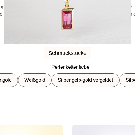
op entsteht aus den Elementen eines geliebten Menschen oder 
elstein, den Edelstein im Schmuckstück gefasst – oder die Perl
Darunter findest Du alle Produkte im Überblick:
Schmuckstücke
Schmuckstücke
Perlenkettenfarbe
tgold
Weißgold
Silber gelb-gold vergoldet
Silb