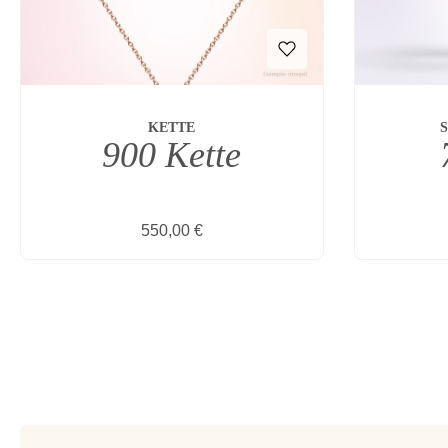
KETTE
900 Kette
Regulärer Preis:
550,00 €