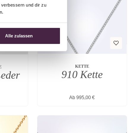
verbessern und dir zu 
n.
Alle zulassen
KETTE
E
910 Kette
Leder
reis:
Regulärer Preis:
Ab
995,00 €