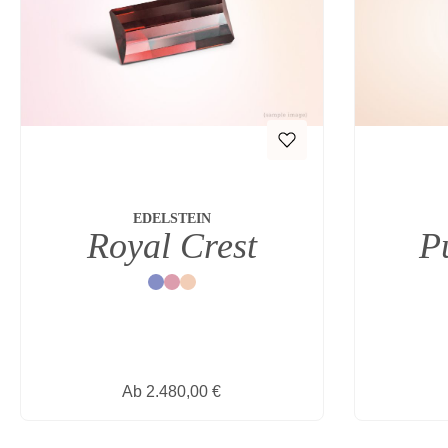
EDELSTEIN
Royal Crest
P
Blau
Rot
Natur
Regulärer Preis:
Ab
2.480,00 €