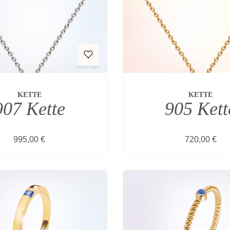
KETTE
KETTE
907 Kette
905 Kett
Regulärer Preis:
Regulärer Pr
995,00 €
720,00 €