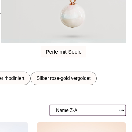
Tieres ein persönliches Andenken.
e mit Seele zum Selbstgestalten.
Perle mit Seele
Perle mit Seele
er rhodiniert
Silber rosé-gold vergoldet