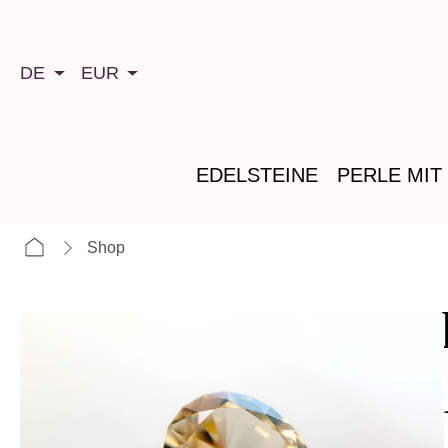
springen
Zur Hauptnavigation springen
DE
EUR
EDELSTEINE
PERLE MIT
Shop
im