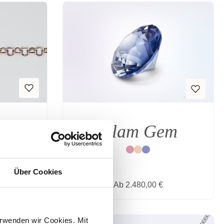
Glam Gem
E
lber
Rot
Natur
Blau
Über Cookies
is:
Regulärer Preis:
Ab
2.480,00 €
rwenden wir Cookies. Mit 