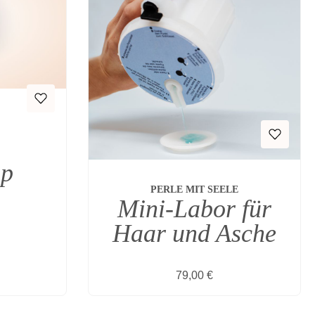
op
PERLE MIT SEELE
Mini-Labor für
Haar und Asche
s:
Regulärer Preis:
79,00 €