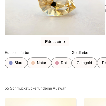
Im offiziellen MEVISTO Online-Sh
Dafür gibt es drei Wege: den Ed
Edelsteine
Edelsteine
Edelsteinfarbe
Goldfarbe
Blau
Natur
Rot
Gelbgold
Ro
55 Schmuckstücke für deine Auswahl