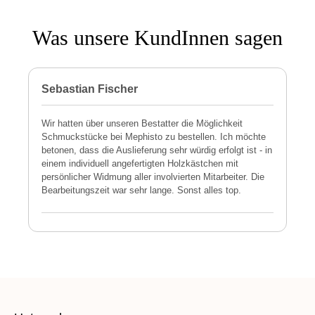
Was unsere KundInnen sagen
Sebastian Fischer
P
Wir hatten über unseren Bestatter die Möglichkeit
M
Schmuckstücke bei Mephisto zu bestellen. Ich möchte
h
betonen, dass die Auslieferung sehr würdig erfolgt ist - in
s
einem individuell angefertigten Holzkästchen mit
a
persönlicher Widmung aller involvierten Mitarbeiter. Die
E
Bearbeitungszeit war sehr lange. Sonst alles top.
s