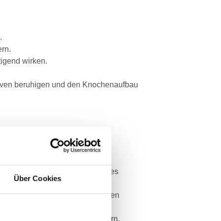
n.
ern.
tigend wirken.
erven beruhigen und den Knochenaufbau
ützen.
te der Stein vor den Gefahren des
Über Cookies
nehrlichkeit und Betrug fernhalten
e Hals- und Zahnschmerzen lindern.