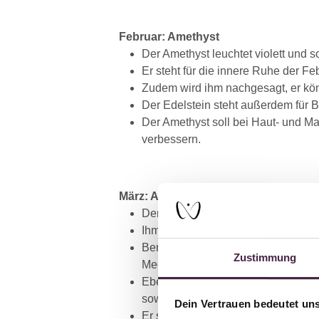
Februar: Amethyst
Der Amethyst leuchtet violett und s
Er steht für die innere Ruhe der Fe
Zudem wird ihm nachgesagt, er kön
Der Edelstein steht außerdem für B
Der Amethyst soll bei Haut- und 
verbessern.
März: Aquamarin
Der Aquamarin hat eine klare, bla
Ihm wird eine beruhigende Wirkung 
Benannt nach dem Meerwasser, wurd
Zustimmung
Meeres schützen.
Ebenso steht der Aquamarin für Lie
sowie beim Träger für Klarheit der
Dein Vertrauen bedeutet uns
Er soll die Treue stärken, für Ha