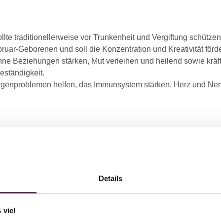
ollte traditionellerweise vor Trunkenheit und Vergiftung schütze
bruar-Geborenen und soll die Konzentration und Kreativität förd
ne Beziehungen stärken, Mut verleihen und heilend sowie kräf
eständigkeit.
Magenproblemen helfen, das Immunsystem stärken, Herz und N
ue Farbe.
nachgesagt und er soll die Zielstrebigkeit des Trägers unterst
e er früher insbesondere von Seeleuten getragen – diese soll
Details
be, Hoffnung, Reinheit, Gleichgewicht und Sicherheit und soll U
 Gefühle und des Verstandes sorgen.
 viel
rmonie und Gelassenheit sorgen, gegen Erkältungen helfen sowi