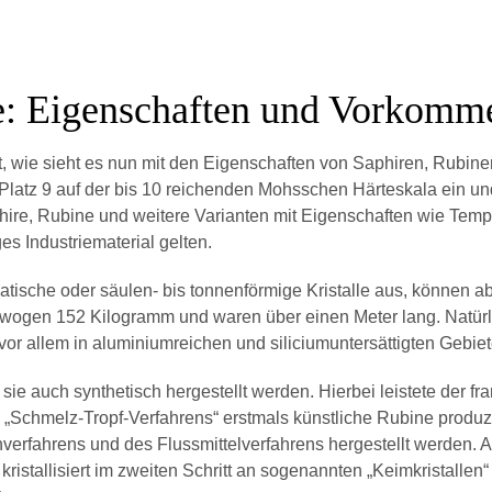
e: Eigenschaften und Vorkomm
rt, wie sieht es nun mit den Eigenschaften von Saphiren, Rubi
latz 9 auf der bis 10 reichenden Mohsschen Härteskala ein und 
re, Rubine und weitere Varianten mit Eigenschaften wie Temp
ges Industriematerial gelten.
matische oder säulen- bis tonnenförmige Kristalle aus, können 
 wogen 152 Kilogramm und waren über einen Meter lang. Natür
 vor allem in aluminiumreichen und siliciumuntersättigten Gebiet
sie auch synthetisch hergestellt werden. Hierbei leistete der 
es „Schmelz-Tropf-Verfahrens“ erstmals künstliche Rubine produ
verfahrens und des Flussmittelverfahrens hergestellt werden. A
istallisiert im zweiten Schritt an sogenannten „Keimkristallen