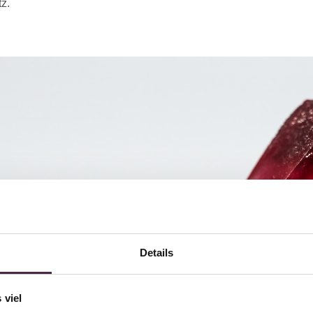
tz.
Details
 viel