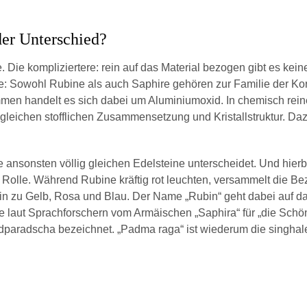
der Unterschied?
e. Die kompliziertere: rein auf das Material bezogen gibt es kein
: Sowohl Rubine als auch Saphire gehören zur Familie der Kor
en handelt es sich dabei um Aluminiumoxid. In chemisch reiner
er gleichen stofflichen Zusammensetzung und Kristallstruktur. D
 die ansonsten völlig gleichen Edelsteine unterscheidet. Und hie
e Rolle. Während Rubine kräftig rot leuchten, versammelt die Be
hin zu Gelb, Rosa und Blau. Der Name „Rubin“ geht dabei auf das
te laut Sprachforschern vom Armäischen „Saphira“ für „die Sc
paradscha bezeichnet. „Padma raga“ ist wiederum die singhal