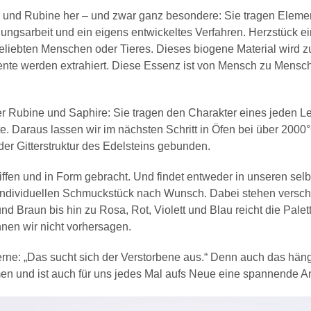
e und Rubine her – und zwar ganz besondere: Sie tragen Elemen
hungsarbeit und ein eigens entwickeltes Verfahren. Herzstück e
eliebten Menschen oder Tieres. Dieses biogene Material wird z
ente werden extrahiert. Diese Essenz ist von Mensch zu Mensch u
r Rubine und Saphire: Sie tragen den Charakter eines jeden 
 Daraus lassen wir im nächsten Schritt in Öfen bei über 2000°
der Gitterstruktur des Edelsteins gebunden.
liffen und in Form gebracht. Und findet entweder in unseren se
 individuellen Schmuckstück nach Wunsch. Dabei stehen versc
nd Braun bis hin zu Rosa, Rot, Violett und Blau reicht die Palet
nnen wir nicht vorhersagen.
e: „Das sucht sich der Verstorbene aus.“ Denn auch das häng
n und ist auch für uns jedes Mal aufs Neue eine spannende A