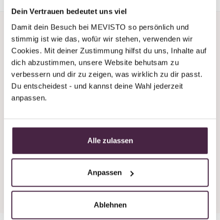
Dein Vertrauen bedeutet uns viel
Damit dein Besuch bei MEVISTO so persönlich und 
stimmig ist wie das, wofür wir stehen, verwenden wir 
Cookies. Mit deiner Zustimmung hilfst du uns, Inhalte auf 
dich abzustimmen, unsere Website behutsam zu 
verbessern und dir zu zeigen, was wirklich zu dir passt. 
Du brauchst Unterstützung
Du entscheidest - und kannst deine Wahl jederzeit 
oder Beratung?
anpassen.
Wir sind auch an Wochenenden immer
telefonisch erreichbar!
Alle zulassen
+43 7619 22 122 - 160
stones@mevisto.com
Anpassen
Ablehnen