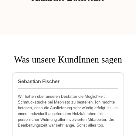
Was unsere KundInnen sagen
Sebastian Fischer
P
Wir hatten über unseren Bestatter die Möglichkeit
M
Schmuckstücke bei Mephisto zu bestellen. Ich möchte
h
betonen, dass die Auslieferung sehr würdig erfolgt ist - in
s
einem individuell angefertigten Holzkästchen mit
a
persönlicher Widmung aller involvierten Mitarbeiter. Die
E
Bearbeitungszeit war sehr lange. Sonst alles top.
s