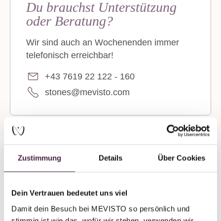
Du brauchst Unterstützung
oder Beratung?
Wir sind auch an Wochenenden immer
telefonisch erreichbar!
+43 7619 22 122 - 160
stones@mevisto.com
Zustimmung
Details
Über Cookies
In 8 Wochen zum
Erinnerungsstück mit Edelstein
Dein Vertrauen bedeutet uns viel
Damit dein Besuch bei MEVISTO so persönlich und 
stimmig ist wie das, wofür wir stehen, verwenden wir 