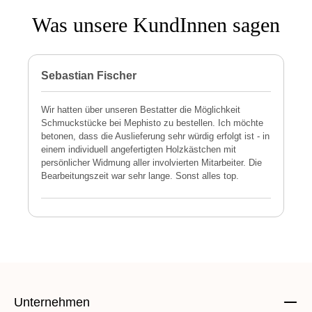
Was unsere KundInnen sagen
Sebastian Fischer
P
Wir hatten über unseren Bestatter die Möglichkeit
M
Schmuckstücke bei Mephisto zu bestellen. Ich möchte
h
betonen, dass die Auslieferung sehr würdig erfolgt ist - in
s
einem individuell angefertigten Holzkästchen mit
a
persönlicher Widmung aller involvierten Mitarbeiter. Die
E
Bearbeitungszeit war sehr lange. Sonst alles top.
s
Unternehmen