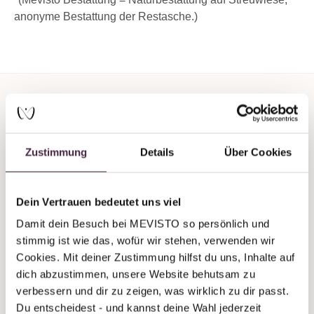
anonyme Bestattung der Restasche.)
Zustimmung
Details
Über Cookies
Du brauchst Unterstützung
oder Beratung?
Dein Vertrauen bedeutet uns viel
Damit dein Besuch bei MEVISTO so persönlich und 
Wir sind auch an Wochenenden immer
stimmig ist wie das, wofür wir stehen, verwenden wir 
telefonisch erreichbar!
Cookies. Mit deiner Zustimmung hilfst du uns, Inhalte auf 
dich abzustimmen, unsere Website behutsam zu 
+43 7619 22 122 - 160
verbessern und dir zu zeigen, was wirklich zu dir passt. 
stones@mevisto.com
Du entscheidest - und kannst deine Wahl jederzeit 