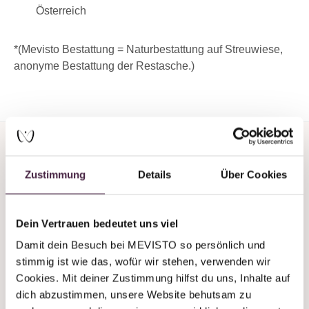
Österreich
*(Mevisto Bestattung = Naturbestattung auf Streuwiese,
anonyme Bestattung der Restasche.)
Zustimmung
Details
Über Cookies
Du brauchst Unterstützung
Dein Vertrauen bedeutet uns viel
oder Beratung?
Damit dein Besuch bei MEVISTO so persönlich und 
stimmig ist wie das, wofür wir stehen, verwenden wir 
Wir sind auch an Wochenenden immer
Cookies. Mit deiner Zustimmung hilfst du uns, Inhalte auf 
telefonisch erreichbar!
dich abzustimmen, unsere Website behutsam zu 