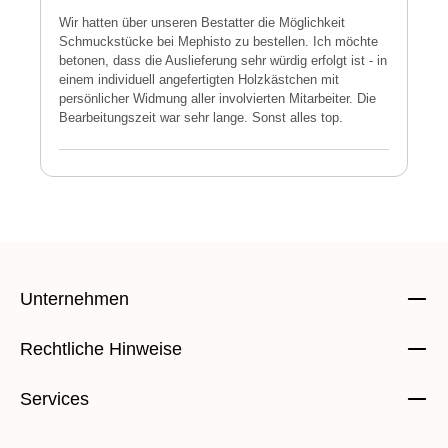
Wir hatten über unseren Bestatter die Möglichkeit
M
Schmuckstücke bei Mephisto zu bestellen. Ich möchte
h
betonen, dass die Auslieferung sehr würdig erfolgt ist - in
s
einem individuell angefertigten Holzkästchen mit
a
persönlicher Widmung aller involvierten Mitarbeiter. Die
E
Bearbeitungszeit war sehr lange. Sonst alles top.
s
Unternehmen
Rechtliche Hinweise
Services