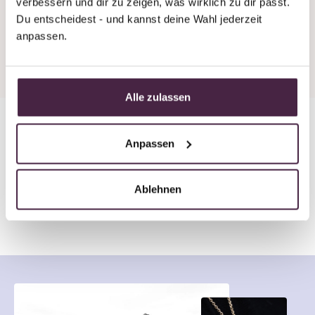
verbessern und dir zu zeigen, was wirklich zu dir passt. 
+43 7619 22 122 - 160
Du entscheidest - und kannst deine Wahl jederzeit 
stones@mevisto.com
anpassen.
Alle zulassen
Anpassen
In 8 Wochen zum
Erinnerungsstück mit Edelstein
Ablehnen