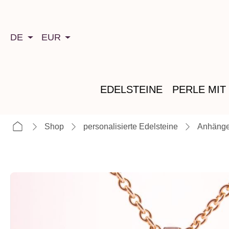
springen
Zur Hauptnavigation springen
DE
EUR
EDELSTEINE
PERLE MIT
Shop
personalisierte Edelsteine
Anhänge
Bildergalerie überspringen