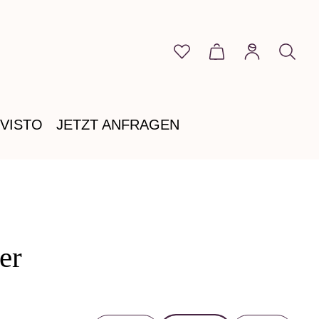
Du hast 0 Produkte auf 
Warenkorb enthält
VISTO
JETZT ANFRAGEN
er