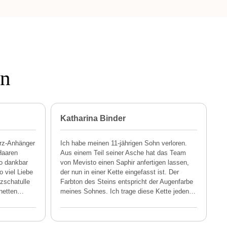
en
Katharina Binder
A
rz-Anhänger
Ich habe meinen 11-jährigen Sohn verloren.
Haaren
Aus einem Teil seiner Asche hat das Team
so dankbar
von Mevisto einen Saphir anfertigen lassen,
o viel Liebe
der nun in einer Kette eingefasst ist. Der
lzschatulle
Farbton des Steins entspricht der Augenfarbe
netten
…
meines Sohnes. Ich trage diese Kette jeden
…