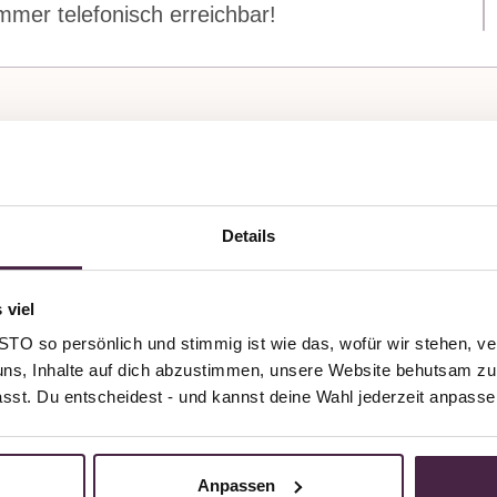
mer telefonisch erreichbar!
Details
In 8 Wochen zum
 viel
rinnerungsstück mit Edelste
O so persönlich und stimmig ist wie das, wofür wir stehen, ve
uns, Inhalte auf dich abzustimmen, unsere Website behutsam zu 
passt. Du entscheidest - und kannst deine Wahl jederzeit anpasse
Anpassen