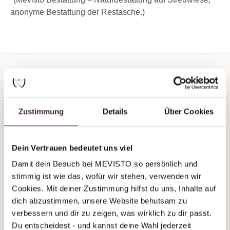
anonyme Bestattung der Restasche.)
Zustimmung
Details
Über Cookies
Du brauchst Unterstützung
oder Beratung?
Dein Vertrauen bedeutet uns viel
Damit dein Besuch bei MEVISTO so persönlich und 
Wir sind auch an Wochenenden immer
stimmig ist wie das, wofür wir stehen, verwenden wir 
telefonisch erreichbar!
Cookies. Mit deiner Zustimmung hilfst du uns, Inhalte auf 
dich abzustimmen, unsere Website behutsam zu 
+43 7619 22 122 - 160
verbessern und dir zu zeigen, was wirklich zu dir passt. 
stones@mevisto.com
Du entscheidest - und kannst deine Wahl jederzeit 