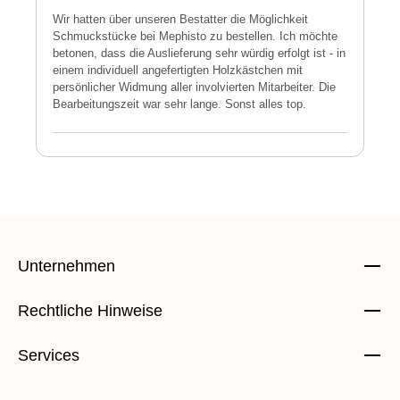
Wir hatten über unseren Bestatter die Möglichkeit
M
Schmuckstücke bei Mephisto zu bestellen. Ich möchte
h
betonen, dass die Auslieferung sehr würdig erfolgt ist - in
s
einem individuell angefertigten Holzkästchen mit
a
persönlicher Widmung aller involvierten Mitarbeiter. Die
E
Bearbeitungszeit war sehr lange. Sonst alles top.
s
Unternehmen
Rechtliche Hinweise
Services