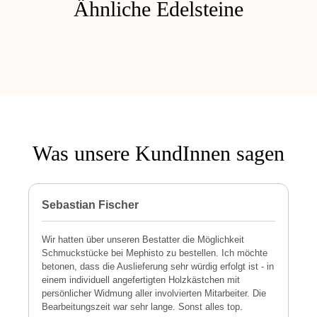
Ähnliche Edelsteine
Was unsere KundInnen sagen
Sebastian Fischer
P
Wir hatten über unseren Bestatter die Möglichkeit
M
Schmuckstücke bei Mephisto zu bestellen. Ich möchte
h
betonen, dass die Auslieferung sehr würdig erfolgt ist - in
s
einem individuell angefertigten Holzkästchen mit
a
persönlicher Widmung aller involvierten Mitarbeiter. Die
E
Bearbeitungszeit war sehr lange. Sonst alles top.
s