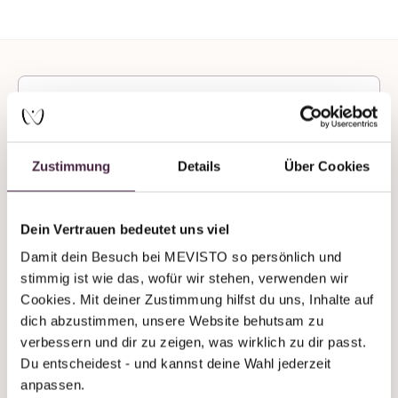
Zustimmung
Details
Über Cookies
Du brauchst Unterstützung
oder Beratung?
Dein Vertrauen bedeutet uns viel
Wir sind auch an Wochenenden immer
Damit dein Besuch bei MEVISTO so persönlich und 
telefonisch erreichbar!
stimmig ist wie das, wofür wir stehen, verwenden wir 
+43 7619 22 122 - 160
Cookies. Mit deiner Zustimmung hilfst du uns, Inhalte auf 
dich abzustimmen, unsere Website behutsam zu 
stones@mevisto.com
verbessern und dir zu zeigen, was wirklich zu dir passt. 
Du entscheidest - und kannst deine Wahl jederzeit 
anpassen.