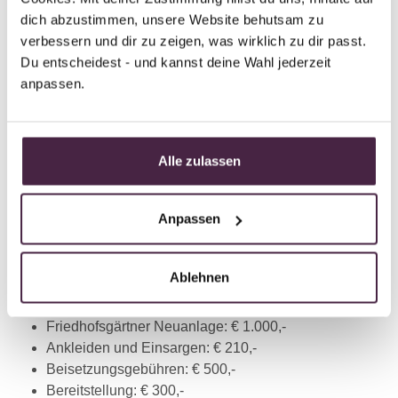
dich abzustimmen, unsere Website behutsam zu 
verbessern und dir zu zeigen, was wirklich zu dir passt. 
Du entscheidest - und kannst deine Wahl jederzeit 
anpassen.
Feuerbestattung:
All jene, die sich für diese Form der
Beisetzung entscheiden, müssen vor allem Ausgaben für
das Krematorium sowie die Urne miteinbeziehen.
Insgesamt kann sich eine solche Bestattung auf über
Alle zulassen
8.000 Euro belaufen. Nachstehend eine
Musteraufstellung möglicher Kosten:
Anpassen
Totenschein: € 20,-
Dienstleistung Bestatter: € 1.500,-
Ablehnen
Verwaltungskosten: € 1.000,-
Blumengebinde: € 200,-
Friedhofsgärtner Neuanlage: € 1.000,-
Ankleiden und Einsargen: € 210,-
Beisetzungsgebühren: € 500,-
Bereitstellung: € 300,-