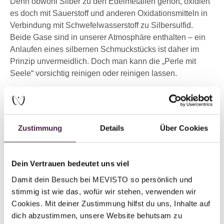
Denn obwohl Silber zu den Edelmetallen gehört, oxidiert
es doch mit Sauerstoff und anderen Oxidationsmitteln in
Verbindung mit Schwefelwasserstoff zu Silbersulfid.
Beide Gase sind in unserer Atmosphäre enthalten – ein
Anlaufen eines silbernen Schmuckstücks ist daher im
Prinzip unvermeidlich. Doch man kann die „Perle mit
Seele“ vorsichtig reinigen oder reinigen lassen.
4. Die Fassung meiner Perle hat sich gelöst – lässt
sich das Schmuckstück reparieren?
Zustimmung
Details
Über Cookies
In seltenen Fällen kann sich die Fassung von der Perle
lösen. Doch keine Sorge, auch das können wir
reparieren.
Dein Vertrauen bedeutet uns viel
Damit dein Besuch bei MEVISTO so persönlich und 
5. Die Perle ist kaputtgegangen – ist es möglich, sie
stimmig ist wie das, wofür wir stehen, verwenden wir 
zu ersetzen?
Cookies. Mit deiner Zustimmung hilfst du uns, Inhalte auf 
Auch diese Frage können wir mit „Ja“ beantworten. Geht
dich abzustimmen, unsere Website behutsam zu 