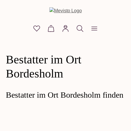
alt springen
Du hast 0 Produkte auf dem Merkzettel
Warenkorb enthält 0 Positionen. D
Bestatter im Ort
Bordesholm
Bestatter im Ort Bordesholm finden