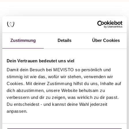
Partner ohne Zertifizierung
Humanbestattung
Zustimmung
Details
Über Cookies
Bestattungshaus Clemens Kuttenkeuler
Kieler Straße 26
24582 Bordesholm
Dein Vertrauen bedeutet uns viel
Deutschland
Damit dein Besuch bei MEVISTO so persönlich und 
stimmig ist wie das, wofür wir stehen, verwenden wir 
E-Mail senden
Cookies. Mit deiner Zustimmung hilfst du uns, Inhalte auf 
dich abzustimmen, unsere Website behutsam zu 
verbessern und dir zu zeigen, was wirklich zu dir passt. 
Du entscheidest - und kannst deine Wahl jederzeit 
anpassen.
Zurück zur Übersicht