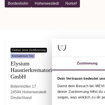
Bordesholm
Hohenwestedt
Nortorf
Partner ohne Zertifizierung
Partner ohne
Krematorium Tier
Humanbesta
Elysium
Bestat
Zustimmung
Haustierkrematorium
Kutten
GmbH
Dein Vertrauen bedeutet uns
Kieler St
24582 Bo
Damit dein Besuch bei MEVIST
Böternhöfen 17
Deutschl
deiner Zustimmung hilfst du 
24594 Hohenwestedt
zeigen, was wirklich zu dir 
Deutschland