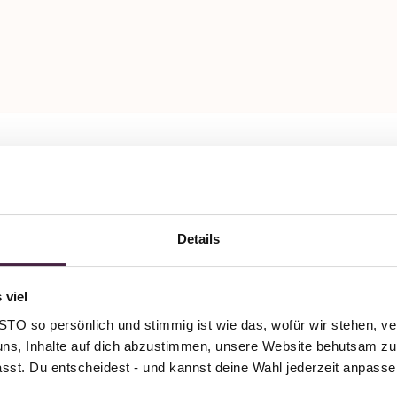
 Zertifizierung
Mevisto Partner
ttung
Humanbestattung
tungshaus Clemens
Hein Bestattungen 
Details
keuler
Jungfernstieg 4
 viel
24589 Nortorf
raße 26
Deutschland
rdesholm
O so persönlich und stimmig ist wie das, wofür wir stehen, ve
and
uns, Inhalte auf dich abzustimmen, unsere Website behutsam zu 
passt. Du entscheidest - und kannst deine Wahl jederzeit anpasse