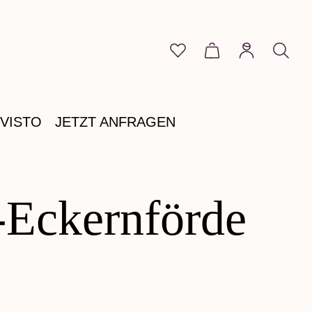
Du hast 0 Produkte auf 
Warenkorb enthält
VISTO
JETZT ANFRAGEN
-Eckernförde