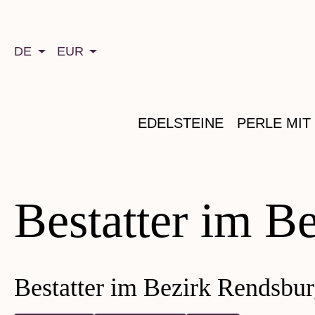
springen
Zur Hauptnavigation springen
DE
EUR
EDELSTEINE
PERLE MIT
Bestatter im B
Bestatter im Bezirk Rendsbu