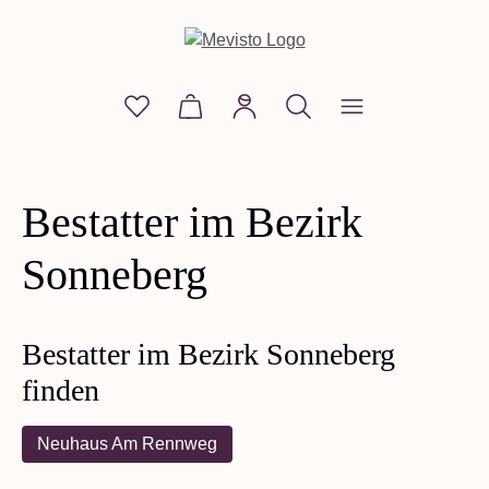
alt springen
Du hast 0 Produkte auf dem Merkzettel
Warenkorb enthält 0 Positionen. D
Bestatter im Bezirk
Sonneberg
Bestatter im Bezirk Sonneberg
finden
Neuhaus Am Rennweg