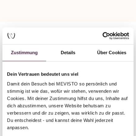
Partner ohne Zertifizierung
Zustimmung
Details
Über Cookies
Humanbestattung
Mandy Müller
Dein Vertrauen bedeutet uns viel
Am Herrnberg 4
Damit dein Besuch bei MEVISTO so persönlich und 
98724 Neuhaus am Rennweg
stimmig ist wie das, wofür wir stehen, verwenden wir 
Deutschland
Cookies. Mit deiner Zustimmung hilfst du uns, Inhalte auf 
dich abzustimmen, unsere Website behutsam zu 
E-Mail senden
verbessern und dir zu zeigen, was wirklich zu dir passt. 
Du entscheidest - und kannst deine Wahl jederzeit 
anpassen.