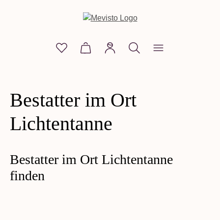
alt springen
Du hast 0 Produkte auf dem Merkzettel
Warenkorb enthält 0 Positionen. D
Edelsteine
Bestatter im Ort
Perle mit Seele
Lichtentanne
Shop
Lebensmoment
Bestatter im Ort Lichtentanne
Blog
finden
Mevisto
JETZT ANFRAGEN