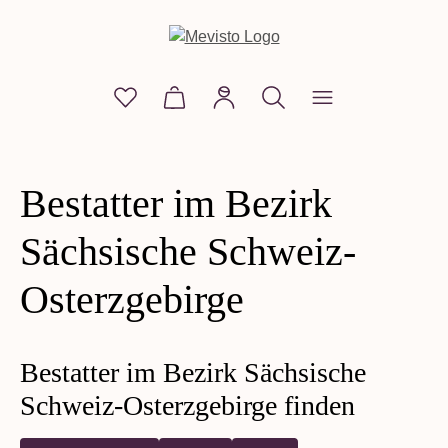
alt springen
Du hast 0 Produkte auf dem Merkzettel
Warenkorb enthält 0 Positionen. D
Shop
Shop anzeigen
Bestatter im Bezirk
personalisierte Edelsteine
Sächsische Schweiz-
Perle mit Seele
Osterzgebirge
Bestatter im Bezirk Sächsische
Schweiz-Osterzgebirge finden