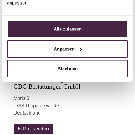
Gartenstraße 26
anpassen.
1796 Pirna
Deutschland
Alle zulassen
E-Mail senden
Anpassen
Mevisto Partner Plus
Ablehnen
Humanbestattung
ANTEA Bestattungen Inh. Grieneisen
GBG Bestattungen GmbH
Markt 6
1744 Dippoldiswalde
Deutschland
E-Mail senden