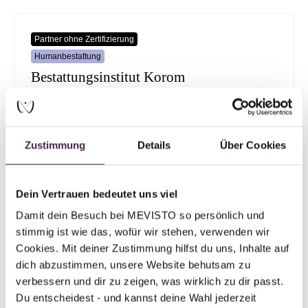
Partner ohne Zertifizierung
Humanbestattung
Bestattungsinstitut Korom
Poisentalstr. 3
1705 Freital
Deutschland
Zustimmung
Details
Über Cookies
E-Mail senden
Dein Vertrauen bedeutet uns viel
Damit dein Besuch bei MEVISTO so persönlich und 
stimmig ist wie das, wofür wir stehen, verwenden wir 
Partner ohne Zertifizierung
Cookies. Mit deiner Zustimmung hilfst du uns, Inhalte auf 
Humanbestattung
dich abzustimmen, unsere Website behutsam zu 
Bestattungshaus Werner Billing GmbH
verbessern und dir zu zeigen, was wirklich zu dir passt. 
Du entscheidest - und kannst deine Wahl jederzeit 