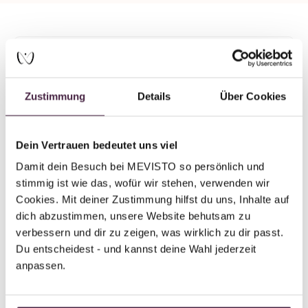
Partner ohne Zertifizierung
Humanbestattung
Zustimmung
Details
Über Cookies
Johannes Kaiser Bestattungen
Mühlenstraße 27
2943 Weißwasser
Dein Vertrauen bedeutet uns viel
Deutschland
Damit dein Besuch bei MEVISTO so persönlich und 
stimmig ist wie das, wofür wir stehen, verwenden wir 
E-Mail senden
Cookies. Mit deiner Zustimmung hilfst du uns, Inhalte auf 
dich abzustimmen, unsere Website behutsam zu 
verbessern und dir zu zeigen, was wirklich zu dir passt. 
Du entscheidest - und kannst deine Wahl jederzeit 
anpassen.
Zurück zur Übersicht