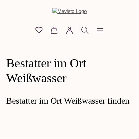
alt springen
Du hast 0 Produkte auf dem Merkzettel
Warenkorb enthält 0 Positionen. D
Bestatter im Ort
Weißwasser
Bestatter im Ort Weißwasser finden