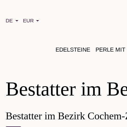
springen
Zur Hauptnavigation springen
DE
EUR
EDELSTEINE
PERLE MIT
Bestatter im B
Bestatter im Bezirk Cochem-Z