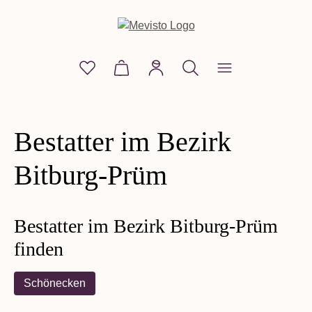
alt springen
Du hast 0 Produkte auf dem Merkzettel
Warenkorb enthält 0 Positionen. D
Shop
Shop anzeigen
Bestatter im Bezirk
personalisierte Edelsteine
Bitburg-Prüm
Perle mit Seele
Bestatter im Bezirk Bitburg-Prüm
finden
Schönecken