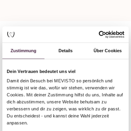
Partner ohne Zertifizierung
Zustimmung
Details
Über Cookies
Humanbestattung
Michels Bestattungen
Dein Vertrauen bedeutet uns viel
Hinter Isabellen 2
Damit dein Besuch bei MEVISTO so persönlich und 
54614 Schönecken
stimmig ist wie das, wofür wir stehen, verwenden wir 
Deutschland
Cookies. Mit deiner Zustimmung hilfst du uns, Inhalte auf 
dich abzustimmen, unsere Website behutsam zu 
E-Mail senden
verbessern und dir zu zeigen, was wirklich zu dir passt. 
Du entscheidest - und kannst deine Wahl jederzeit 
anpassen.