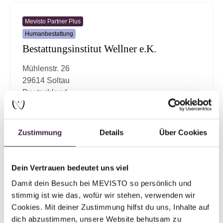
Mevisto Partner Plus
Humanbestattung
Bestattungsinstitut Wellner e.K.
Mühlenstr. 26
29614 Soltau
Deutschland
E-Mail senden
Zustimmung
Details
Über Cookies
Dein Vertrauen bedeutet uns viel
Mevisto Partner
Damit dein Besuch bei MEVISTO so persönlich und 
Humanbestattung
stimmig ist wie das, wofür wir stehen, verwenden wir 
Institut Farthmann
Cookies. Mit deiner Zustimmung hilfst du uns, Inhalte auf 
Bornemannstr. 8
dich abzustimmen, unsere Website behutsam zu 