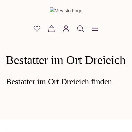
alt springen
Du hast 0 Produkte auf dem Merkzettel
Warenkorb enthält 0 Positionen. D
Bestatter im Ort Dreieich
Bestatter im Ort Dreieich finden