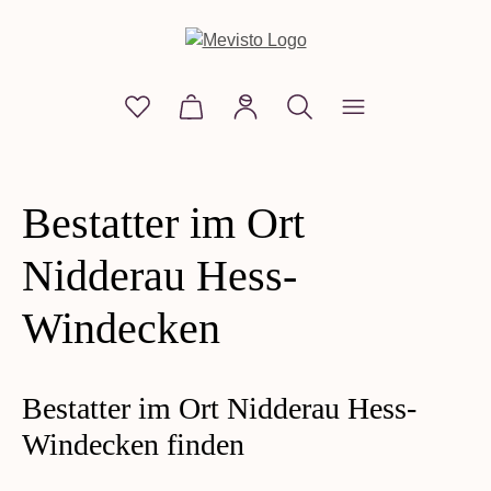
alt springen
Du hast 0 Produkte auf dem Merkzettel
Warenkorb enthält 0 Positionen. D
Bestatter im Ort
Nidderau Hess-
Windecken
Bestatter im Ort Nidderau Hess-
Windecken finden