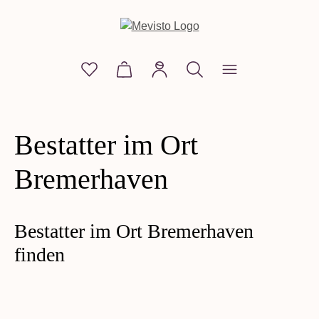
alt springen
Du hast 0 Produkte auf dem Merkzettel
Warenkorb enthält 0 Positionen. D
Bestatter im Ort
Bremerhaven
Bestatter im Ort Bremerhaven
finden