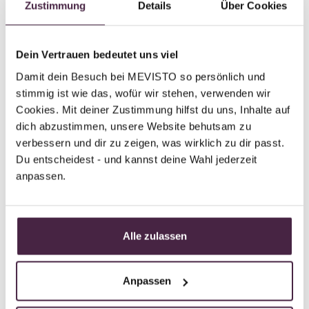
Humanbestattung
Zustimmung
Details
Über Cookies
Neumann & Klotz Bestattung
Stadtrandstraße 486
Dein Vertrauen bedeutet uns viel
13589 Berlin
Damit dein Besuch bei MEVISTO so persönlich und 
Deutschland
stimmig ist wie das, wofür wir stehen, verwenden wir 
Cookies. Mit deiner Zustimmung hilfst du uns, Inhalte auf 
E-Mail senden
dich abzustimmen, unsere Website behutsam zu 
verbessern und dir zu zeigen, was wirklich zu dir passt. 
Du entscheidest - und kannst deine Wahl jederzeit 
anpassen.
Partner ohne Zertifizierung
Humanbestattung
Helmut Witzke Bestattungen
Alle zulassen
Schönwalder Str. 75
13585 Berlin
Anpassen
Deutschland