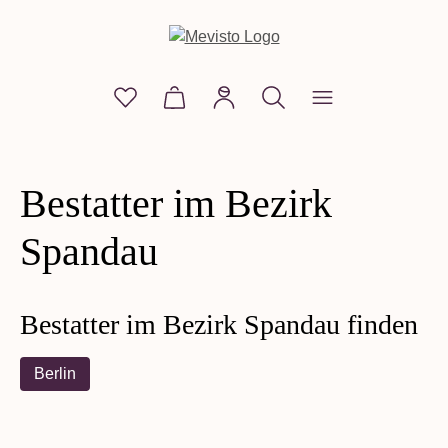
alt springen
Du hast 0 Produkte auf dem Merkzettel
Warenkorb enthält 0 Positionen. D
Bestatter im Bezirk
Spandau
Bestatter im Bezirk Spandau finden
Berlin