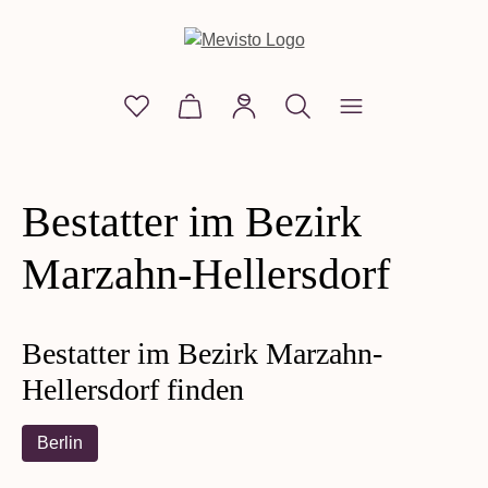
alt springen
Du hast 0 Produkte auf dem Merkzettel
Warenkorb enthält 0 Positionen. D
Edelsteine
Bestatter im Bezirk
Perle mit Seele
Marzahn-Hellersdorf
Shop
Lebensmoment
Bestatter im Bezirk Marzahn-
Blog
Hellersdorf finden
Mevisto
Berlin
JETZT ANFRAGEN