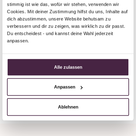
Partner ohne Zertifizierung
stimmig ist wie das, wofür wir stehen, verwenden wir 
Humanbestattung
Cookies. Mit deiner Zustimmung hilfst du uns, Inhalte auf 
Bestattungen Schlagwein Inh. Karl-Heinz
dich abzustimmen, unsere Website behutsam zu 
Schlagwein
verbessern und dir zu zeigen, was wirklich zu dir passt. 
Du entscheidest - und kannst deine Wahl jederzeit 
Teterower Ring 43
anpassen.
12619 Berlin
Deutschland
Alle zulassen
E-Mail senden
Anpassen
Zurück zur Übersicht
Ablehnen