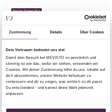
Mevisto Partner Plus
Humanbestattung
Bestattungen Stangl GmbH Marcus
Stangl
Zustimmung
Details
Über Cookies
Amtsgerichtsstraße 5
94209 Regen
Dein Vertrauen bedeutet uns viel
Deutschland
Damit dein Besuch bei MEVISTO so persönlich und 
stimmig ist wie das, wofür wir stehen, verwenden wir 
E-Mail senden
Cookies. Mit deiner Zustimmung hilfst du uns, Inhalte auf 
dich abzustimmen, unsere Website behutsam zu 
verbessern und dir zu zeigen, was wirklich zu dir passt. 
Du entscheidest - und kannst deine Wahl jederzeit 
Zurück zur Übersicht
anpassen.