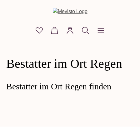
alt springen
Du hast 0 Produkte auf dem Merkzettel
Warenkorb enthält 0 Positionen. D
Bestatter im Ort Regen
Bestatter im Ort Regen finden