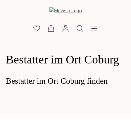
alt springen
Du hast 0 Produkte auf dem Merkzettel
Warenkorb enthält 0 Positionen. D
Bestatter im Ort Coburg
Bestatter im Ort Coburg finden