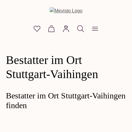
alt springen
Du hast 0 Produkte auf dem Merkzettel
Warenkorb enthält 0 Positionen. D
Bestatter im Ort
Stuttgart-Vaihingen
Bestatter im Ort Stuttgart-Vaihingen
finden