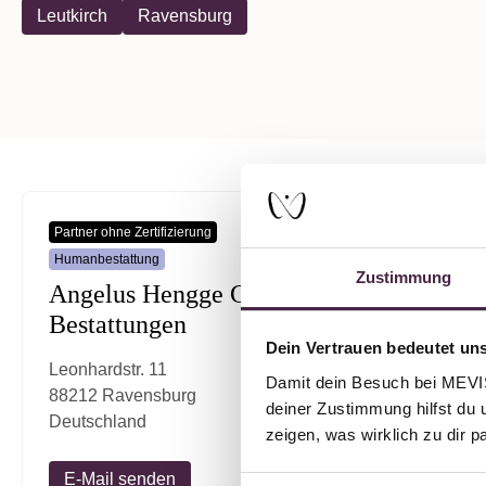
Leutkirch
Ravensburg
Partner ohne Zertifizierung
Partner ohne
Humanbestattung
Humanbesta
Zustimmung
Angelus Hengge GmbH
Bestat
Bestattungen
GmbH
Dein Vertrauen bedeutet uns
Leonhardstr. 11
Storchens
Damit dein Besuch bei MEVIST
88212 Ravensburg
88299 Leu
deiner Zustimmung hilfst du 
Deutschland
Deutschl
zeigen, was wirklich zu dir 
E-Mail senden
E-Mail 