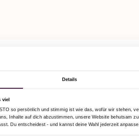
 Zertifizierung
ttung
Details
tungen Gredler
 viel
traße 15/1
O so persönlich und stimmig ist wie das, wofür wir stehen, ve
tkirch
uns, Inhalte auf dich abzustimmen, unsere Website behutsam zu 
and
passt. Du entscheidest - und kannst deine Wahl jederzeit anpasse
senden