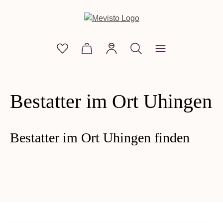
alt springen
Du hast 0 Produkte auf dem Merkzettel
Warenkorb enthält 0 Positionen. D
Bestatter im Ort Uhingen
Bestatter im Ort Uhingen finden