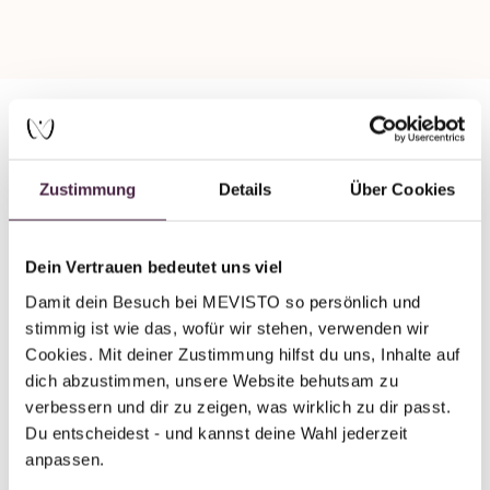
Partner ohne Zertifizierung
Zustimmung
Details
Über Cookies
Humanbestattung
Bestattungen Kränzler GbR
Dein Vertrauen bedeutet uns viel
Karlstraße 39
Damit dein Besuch bei MEVISTO so persönlich und 
72581 Dettingen
stimmig ist wie das, wofür wir stehen, verwenden wir 
Deutschland
Cookies. Mit deiner Zustimmung hilfst du uns, Inhalte auf 
dich abzustimmen, unsere Website behutsam zu 
E-Mail senden
verbessern und dir zu zeigen, was wirklich zu dir passt. 
Du entscheidest - und kannst deine Wahl jederzeit 
anpassen.