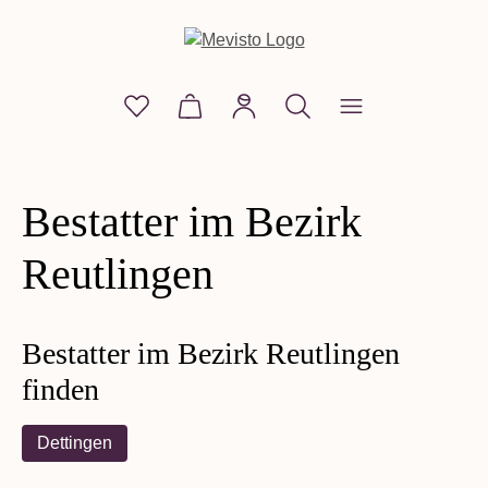
alt springen
Du hast 0 Produkte auf dem Merkzettel
Warenkorb enthält 0 Positionen. D
Bestatter im Bezirk
Reutlingen
Bestatter im Bezirk Reutlingen
finden
Dettingen