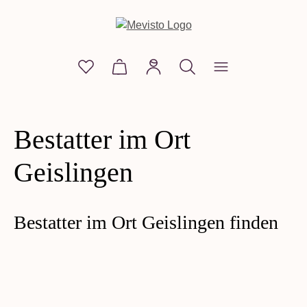
alt springen
Du hast 0 Produkte auf dem Merkzettel
Warenkorb enthält 0 Positionen. D
Bestatter im Ort
Geislingen
Bestatter im Ort Geislingen finden