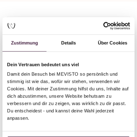
Partner ohne Zertifizierung
Humanbestattung
Zustimmung
Details
Über Cookies
Nadja Rehm Bestattungen
Überkinger Straße 64
73312 Geislingen
Dein Vertrauen bedeutet uns viel
Deutschland
Damit dein Besuch bei MEVISTO so persönlich und 
stimmig ist wie das, wofür wir stehen, verwenden wir 
E-Mail senden
Cookies. Mit deiner Zustimmung hilfst du uns, Inhalte auf 
dich abzustimmen, unsere Website behutsam zu 
verbessern und dir zu zeigen, was wirklich zu dir passt. 
Du entscheidest - und kannst deine Wahl jederzeit 
anpassen.
Zurück zur Übersicht