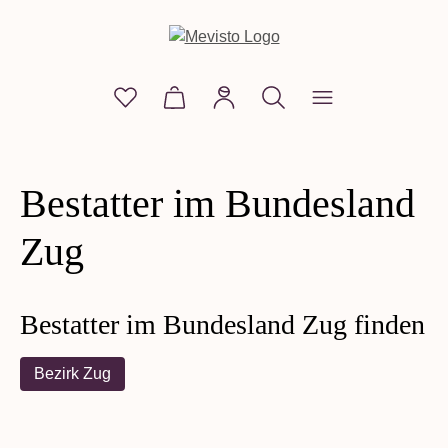
alt springen
Du hast 0 Produkte auf dem Merkzettel
Warenkorb enthält 0 Positionen. D
Bestatter im Bundesland
Zug
Bestatter im Bundesland Zug finden
Bezirk Zug