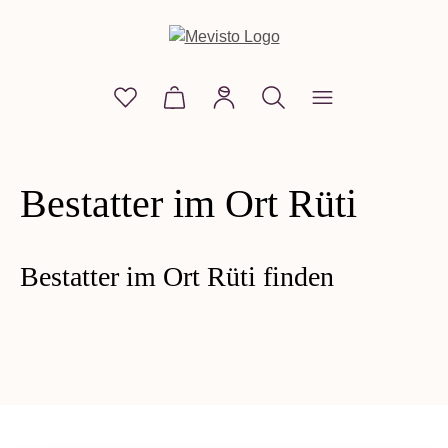
alt springen
Du hast 0 Produkte auf dem Merkzettel
Warenkorb enthält 0 Positionen. D
Bestatter im Ort Rüti
Bestatter im Ort Rüti finden