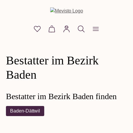
alt springen
Du hast 0 Produkte auf dem Merkzettel
Warenkorb enthält 0 Positionen. D
Bestatter im Bezirk
Baden
Bestatter im Bezirk Baden finden
Baden-Dättwil