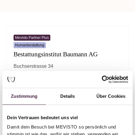
Mevisto Partner Plus
Humanbestattung
Bestattungsinstitut Baumann AG
Buchserstrasse 34
5000 Aarau
Schweiz
Zustimmung
Details
Über Cookies
E-Mail senden
Dein Vertrauen bedeutet uns viel
Damit dein Besuch bei MEVISTO so persönlich und 
Mevisto Partner Plus
stimmig ist wie das, wofür wir stehen, verwenden wir 