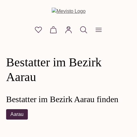
alt springen
Du hast 0 Produkte auf dem Merkzettel
Warenkorb enthält 0 Positionen. D
Bestatter im Bezirk
Aarau
Bestatter im Bezirk Aarau finden
Aarau