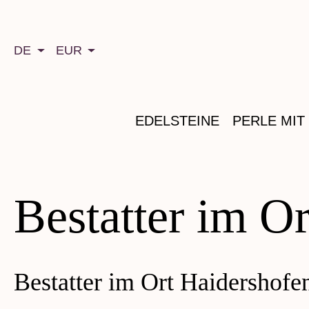
springen
Zur Hauptnavigation springen
DE
EUR
EDELSTEINE
PERLE MIT
Bestatter im O
Bestatter im Ort Haidershofe